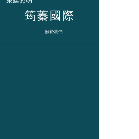
​萊廷照明
筠蓁國際
​關於我們