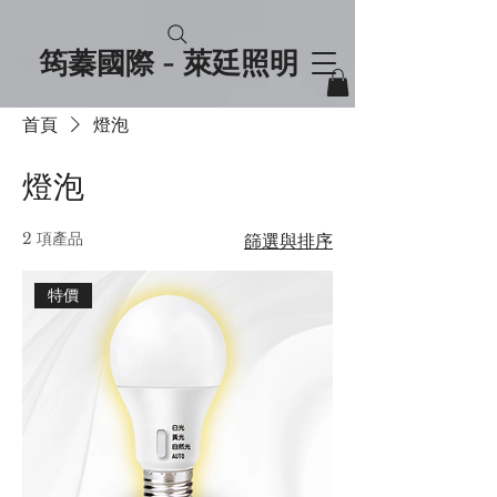
筠蓁國際 - 萊廷照明
首頁
燈泡
燈泡
2 項產品
篩選與排序
特價