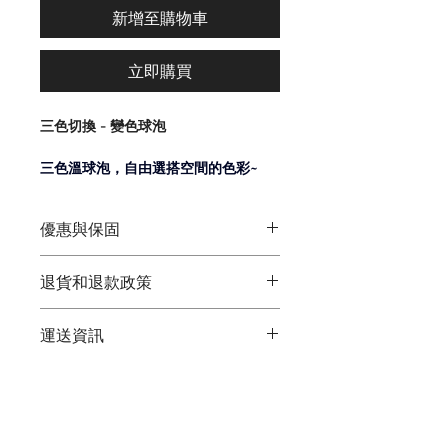
新增至購物車
立即購買
三色切換 - 變色球泡
三色溫球泡，自由選搭空間的色彩~
家裝照明、店面點亮、廊道佈光
優惠與保固
一燈三色，隨時切換! 
筠蓁國際(萊廷照明)
退貨和退款政策
◆  現貨供應  ◆
超高顯色，還原色彩 !
◆  原廠保固兩年 ◆ 
退貨與退款
◆  歡迎聊聊議價 ◆
運送資訊
記憶功能，解決不斷切換的痛點~
1.商品包裝請勿毀壞
2.收到商品7天內包含第7天如商品本身
~~~來電可再議價~~~
⭐出貨事項⭐
有問題
~~~來電可再議價~~~
▲下單後1-3工作天安排出貨
電壓 : 85-265v
    麻煩幫我拍照或錄影，可以退換貨
~~~來電可再議價~~~
▲賣家宅配寄出約1-2天到貨
3.如需退款請直接與我們聯繫
▲超商寄出約2-4天到貨
燈座 : e27
4.如退換貨運費本公司皆負責