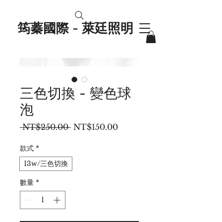
筠蓁國際 - 萊廷照明
三色切換 - 變色球
泡
一
促
 NT$250.00 
NT$150.00
般
銷
價
價
款式
*
格
格
13w/三色切換
數量
*