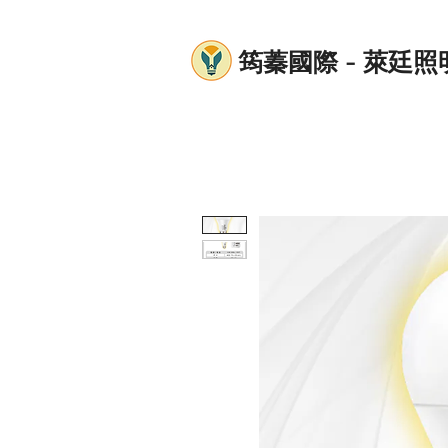
筠蓁國際 - 萊廷照