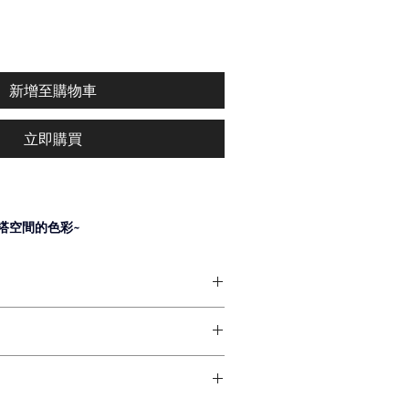
新增至購物車
立即購買
搭空間的色彩~
、廊道佈光
 
!
切換的痛點~
含第7天如商品本身有問題