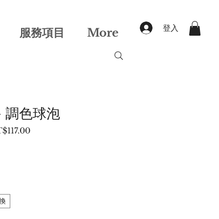
登入
服務項目
More
- 調色球泡
促
$117.00
銷
價
格
換