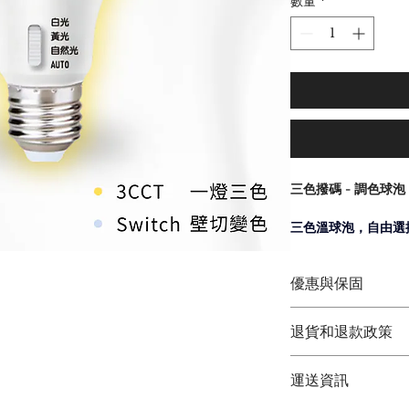
數量
*
三色撥碼 - 調色球泡
三色溫球泡，自由選
家裝照明、店面點亮
優惠與保固
一燈三色，隨時切換!
筠蓁國際(萊廷照明)
退貨和退款政策
◆  現貨供應  ◆
超高顯色，還原色彩 
◆  原廠保固兩年 ◆ 
退貨與退款
◆  歡迎聊聊議價 ◆
運送資訊
記憶功能，解決不斷
1.商品包裝請勿毀壞
2.收到商品7天內包