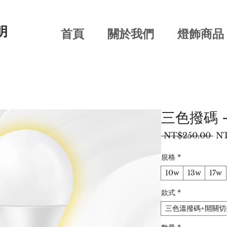
明
首頁
關於我們
燈飾商品
三色撥碼 
一
 NT$250.00 
NT
般
價
規格
*
格
10w
13w
17w
款式
*
三色溫撥碼+開關切