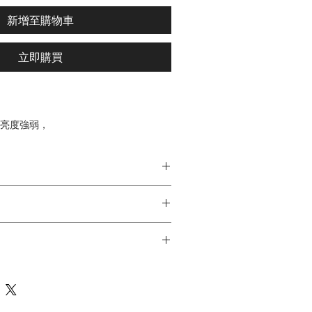
新增至購物車
立即購買
整亮度強弱，
還能延長燈具壽命。
營造喜歡的氛圍感 ~
防潑水)
( 單邊送電)
含第7天如商品本身有問題
~
度、速度，8種模式自選
或錄影，可以退換貨
~
安排出貨
我們聯繫
~
2天到貨
改裝，將電線稍微剝開，可避免接觸不良
司皆負責
到貨