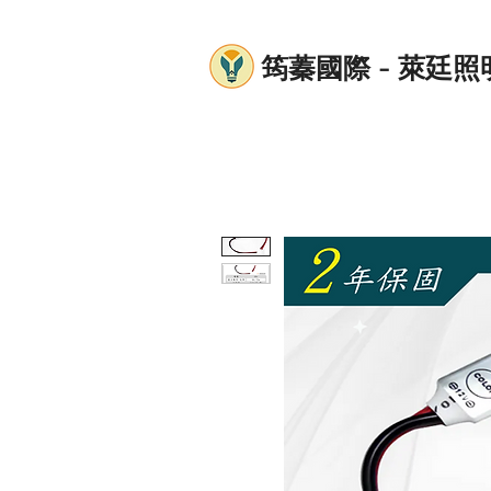
筠蓁國際 - 萊廷照