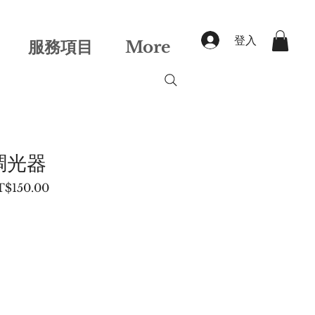
登入
服務項目
More
調光器
促
$150.00
銷
價
格