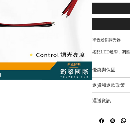
單色迷你調光器
搭配LED燈帶，調
不只減少眼睛負擔，
適當的亮度調節還能
優惠與保固
馬上就來試看看吧 !
筠蓁國際(萊廷照明)
輸入電壓 : 12v
退貨和退款政策
◆  現貨供應  ◆
最大電流 : 6A
◆  原廠保固兩年 ◆ 
防水等級 : IP 33(
退貨與退款
◆  歡迎聊聊議價 ◆
運送資訊
操作方式 : 手動按鍵
1.商品包裝請勿毀壞
燈帶長度 : 12v-5m 
2.收到商品7天內包
~~~來電可再議價~~
⭐出貨事項⭐
操作模式 : 10種亮
    麻煩幫我拍照
~~~來電可再議價~~
▲下單後1-3工作天
注意事項:
3.如需退款請直接與
~~~來電可再議價~~
▲賣家宅配寄出約1-
1. 請勿隨意拆卸、
4.如退換貨運費本公
▲超商寄出約2-4天