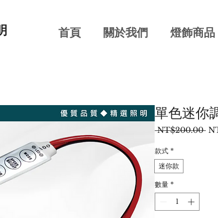
明
首頁
關於我們
燈飾商品
單色迷你
一
 NT$200.00 
NT
般
價
款式
*
格
迷你款
數量
*