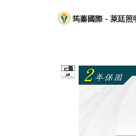
筠蓁國際 - 萊廷照