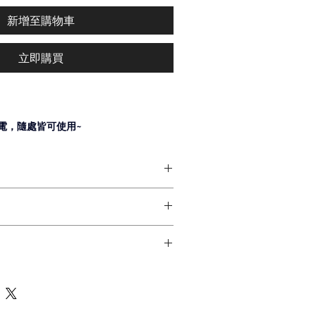
新增至購物車
立即購買
電，隨處皆可使用~
好安心!
，滿足您對光的需求。
150w
含第7天如商品本身有問題
~
或錄影，可以退換貨
~
安排出貨
我們聯繫
~
2天到貨
司皆負責
到貨