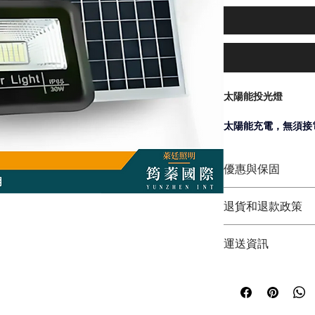
太陽能投光燈
太陽能充電，無須接
經濟實惠，安裝容易
密封防水，下雨颱風
優惠與保固
用途多元、功率多樣
筠蓁國際(萊廷照明)
退貨和退款政策
◆  現貨供應  ◆
功率 : 25/60/100/
◆  原廠保固兩年 ◆ 
退貨與退款
◆  歡迎聊聊議價 ◆
運送資訊
光效 : >100 lm/w
1.商品包裝請勿毀壞
燈色 : 白光
2.收到商品7天內包
~~~來電可再議價~~
⭐出貨事項⭐
顯色指數 : Ra>80
    麻煩幫我拍照
~~~來電可再議價~~
▲下單後1-3工作天
充電時間 : 5~8H
3.如需退款請直接與
~~~來電可再議價~~
▲賣家宅配寄出約1-
使用時間 : 12H
4.如退換貨運費本公
▲超商寄出約2-4天