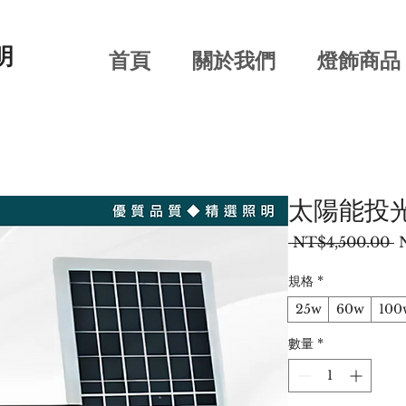
明
首頁
關於我們
燈飾商品
太陽能投
 NT$4,500.00 
規格
*
25w
60w
100
數量
*