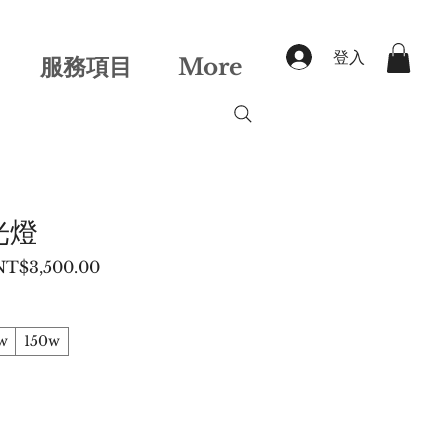
登入
服務項目
More
光燈
一
促
NT$3,500.00
般
銷
價
價
格
格
w
150w