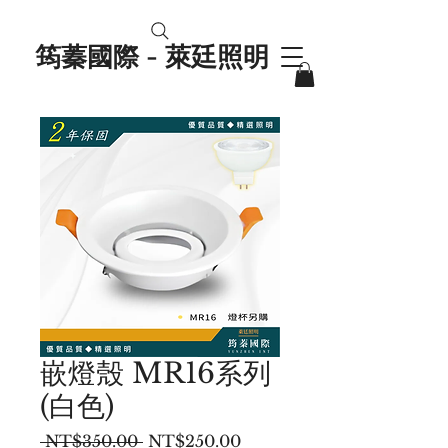
筠蓁國際 - 萊廷照明
嵌燈殼 MR16系列
(白色)
一
促
 NT$350.00 
NT$250.00