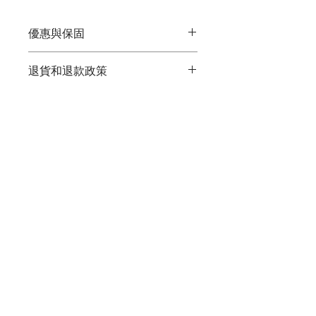
適用 : 居家、商務、任意場所
可自由搭配光源顏色
優惠與保固
另有開關切換、免網路app+遙控款式
筠蓁國際(萊廷照明)
退貨和退款政策
◆  現貨供應  ◆
◆  原廠保固兩年 ◆ 
退貨與退款
◆  歡迎聊聊議價 ◆
運送資訊
1.商品包裝請勿毀壞
2.收到商品7天內包含第7天如商品本身
~~~來電可再議價~~~
⭐出貨事項⭐
有問題
~~~來電可再議價~~~
▲下單後1-3工作天安排出貨
    麻煩幫我拍照或錄影，可以退換貨
~~~來電可再議價~~~
▲賣家宅配寄出約1-2天到貨
3.如需退款請直接與我們聯繫
▲超商寄出約2-4天到貨
4.如退換貨運費本公司皆負責
【服務時間】
▲週六日及國定假日不出貨
週一 至 週五 
▲如有遇到國定假日或連假時出貨時間
© neo
2025-2026
.
早上 10 : 00 ~ 晚上 7 : 00
將會延長
Proudly created with 筠蓁國際 - 萊廷照明.
▲購物前如有任何問題，歡迎直接訊息
◆ 客服專線：04-23893396
或電話詢問，專員將為您服務。
◆ 門市地址 ：臺中市北屯區北屯路
▲產品於出貨前會做檢查測試，確認無
254號
問題後才會出貨！
                          筠蓁國際 - 萊廷照明