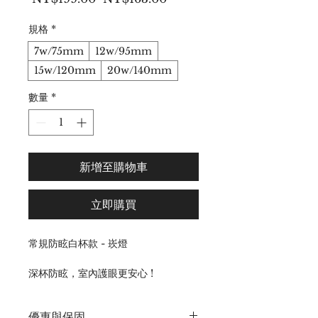
般
銷
價
價
規格
*
格
格
7w/75mm
12w/95mm
15w/120mm
20w/140mm
數量
*
新增至購物車
立即購買
常規防眩白杯款 - 崁燈
深杯防眩，室內護眼更安心 !
超高顯色，完美還原色彩 !
經濟好用，輕鬆升級傳統燈具 !
優惠與保固