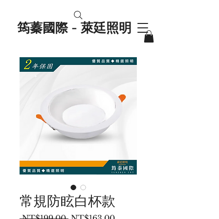
筠蓁國際 - 萊廷照明
常規防眩白杯款
一
促
 NT$199.00 
NT$163.00