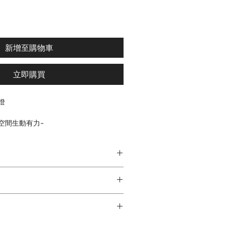
新增至購物車
立即購買
燈
空間生動有力~
，任何場所皆能搭配，
開關超方便!
)
含第7天如商品本身有問題
~