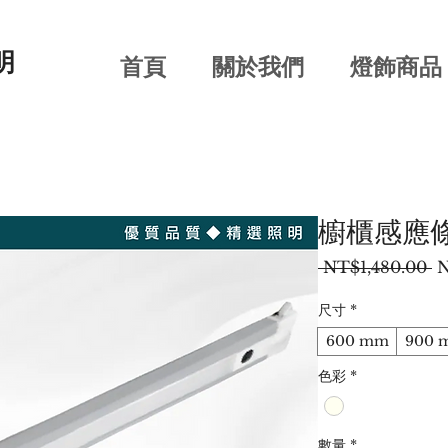
明
首頁
關於我們
燈飾商品
櫥櫃感應
一
 NT$1,480.00 
N
般
價
尺寸
*
格
600 mm
900 
色彩
*
數量
*