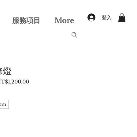
登入
服務項目
More
條燈
促
T$1,200.00
銷
價
格
mm