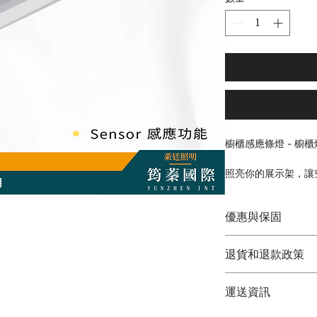
櫥櫃感應條燈 - 櫥櫃
照亮你的展示架，讓
體積輕小、安裝容易
自帶感應器，免觸碰
優惠與保固
電壓 : 12v (需變壓器
筠蓁國際(萊廷照明)
功率 : 9/12w
退貨和退款政策
◆  現貨供應  ◆
光效 : 80 lm/w
◆  原廠保固兩年 ◆ 
色溫 : 自然光
退貨與退款
◆  歡迎聊聊議價 ◆
運送資訊
長度 : 60/90cm
1.商品包裝請勿毀壞
安裝方式 : 吸頂式
2.收到商品7天內包
~~~來電可再議價~~