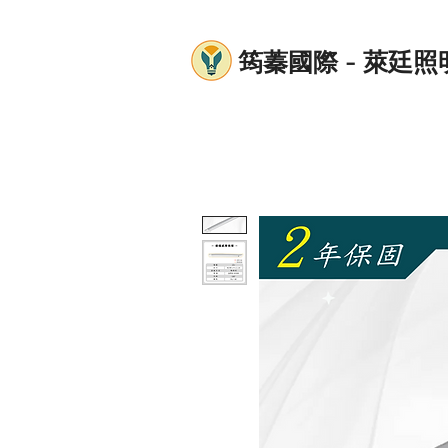
筠蓁國際 - 萊廷照