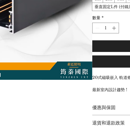
垂直固定L件 (付鐵
數量
*
20式磁吸嵌入 軌道
最新室內設計趨勢 !
隱藏燈具，創造絕美
隨意插拔，輕鬆置換
優惠與保固
高顯色投射款，空間的
搭配智能APP調光
筠蓁國際(萊廷照明)
退貨和退款政策
◆  現貨供應  ◆
開槽：30mm (以現
◆  原廠保固兩年 ◆ 