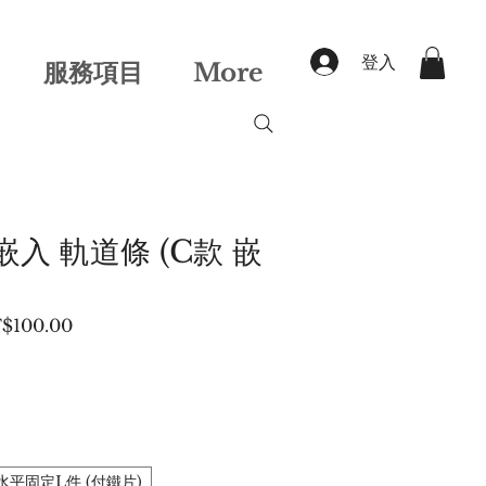
登入
服務項目
More
嵌入 軌道條 (C款 嵌
促
$100.00
銷
價
格
水平固定L件 (付鐵片)