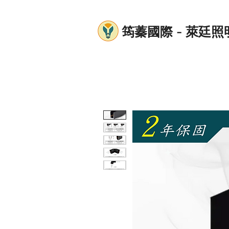
筠蓁國際 - 萊廷照