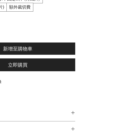
片)
額外裁切費
新增至購物車
立即購買
條
光效~
~
完美夥伴 !
，設置最屬於您的情境體驗!
場為準)