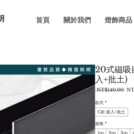
明
首頁
關於我們
燈飾商品
20式磁吸
入+批土)
一
 NT$140.00 
NT
般
價
款式
*
格
C款 嵌入+批土
規格
*
1m
2m
3m