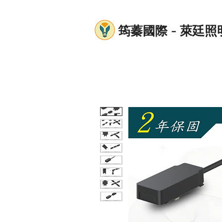
筠蓁國際 - 萊廷照