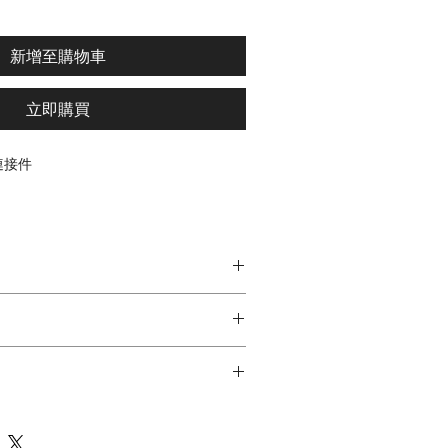
新增至購物車
立即購買
連接件
無主燈照明~
~
美夥伴 !
，設置最屬於您的情境體驗!
、拆解或改造，或更換元件
軌道與它牌通用，請以實體商品為準
螺絲釘入，注意固定處可能造成燈具無法正
含第7天如商品本身有問題
~
或錄影，可以退換貨
~
安排出貨
我們聯繫