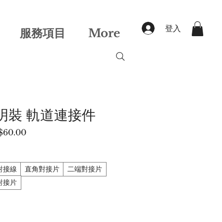
登入
服務項目
More
明裝 軌道連接件
促
$60.00
銷
價
格
對接線
直角對接片
二端對接片
對接片