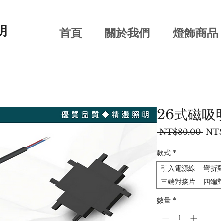
明
首頁
關於我們
燈飾商品
26式磁吸
一
 NT$80.00 
NT
般
價
款式
*
格
引入電源線
彎折
三端對接片
四端
數量
*