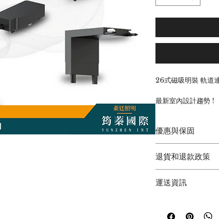
26式磁吸明裝 軌道
最新室內設計趨勢 !
線性燈具，創造絕美
隨意插拔，輕鬆置換
優惠與保固
高顯色晶片，空間的完
搭配智能APP調光
筠蓁國際(萊廷照明)
退貨和退款政策
◆  現貨供應  ◆
注意:
◆  原廠保固兩年 ◆ 
1. 請勿使用水沖洗
退貨與退款
◆  歡迎聊聊議價 ◆
運送資訊
2. 無法保證燈具/
1.商品包裝請勿毀壞
3. 鎖固軌道如用
2.收到商品7天內包
~~~來電可再議價~~
⭐出貨事項⭐
常嵌入
    麻煩幫我拍照
~~~來電可再議價~~
▲下單後1-3工作天
3.如需退款請直接與