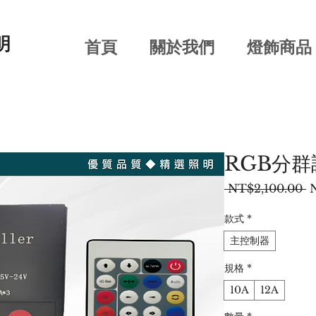
明
首頁
關於我們
燈飾商品
RGB分群
 NT$2,100.00 
款式
*
主控制器
規格
*
10A
12A