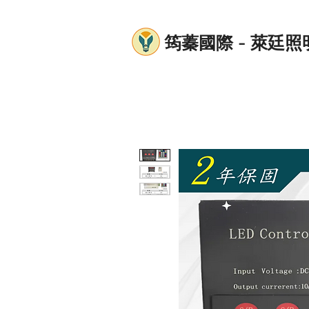
筠蓁國際 - 萊廷照