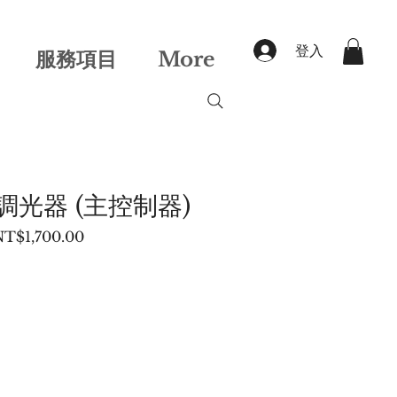
登入
服務項目
More
調光器 (主控制器)
一
促
NT$1,700.00
般
銷
價
價
格
格