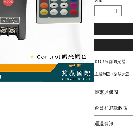
數量
*
RGB分群調光器
主控制器+副放大器
讓你的燈光布置能更
適合多段燈帶、中大
優惠與保固
不同的彩色效果營造
馬上就來試看看吧 !
筠蓁國際(萊廷照明)
退貨和退款政策
◆  現貨供應  ◆
輸入電壓 : 12-24v
◆  原廠保固兩年 ◆ 
最大電流 : 12A
退貨與退款
◆  歡迎聊聊議價 ◆
運送資訊
防水等級 : IP 20
1.商品包裝請勿毀壞
操作方式 : 手動按鍵、
2.收到商品7天內包