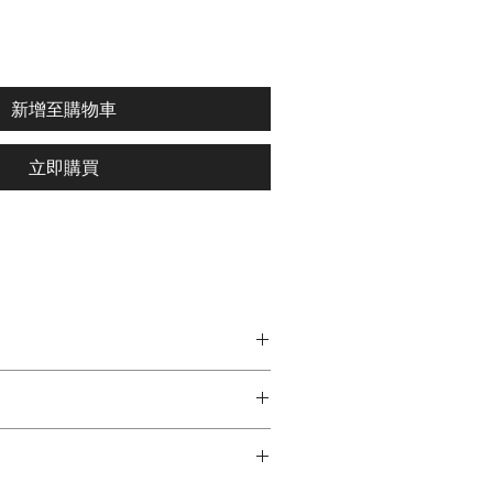
新增至購物車
立即購買
，
遠、更穩定，
型空間布置
喜歡的氛圍感 ~
遙控器(1對1)
含第7天如商品本身有問題