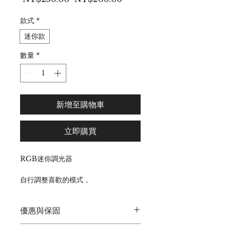
般
銷
價
價
款式
*
格
格
迷你款
數量
*
新增至購物車
立即購買
RGB迷你調光器
自行調整喜歡的模式，
不同的彩色效果營造喜歡的氛圍感 ~
馬上就來試看看吧 !
優惠與保固
輸入電壓 : 12-24v