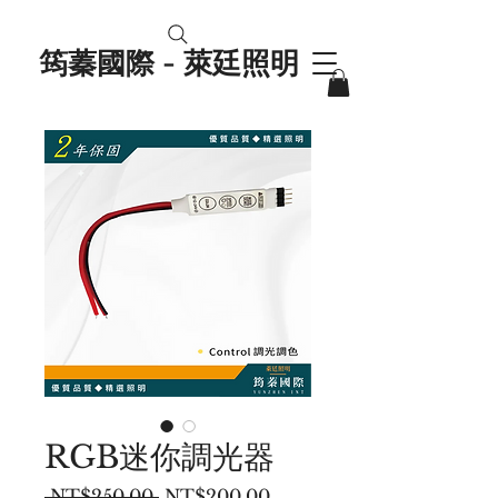
筠蓁國際 - 萊廷照明
RGB迷你調光器
一
促
 NT$250.00 
NT$200.00